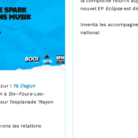
la complicité nourrit au
nouvel EP
Eclipse
est di
Inventa les accompagne 
national
Azur !
Ya Degun
in à
Six
–
Fours
-Les-
sur l’esplanade ‘Rayon
rons les relations