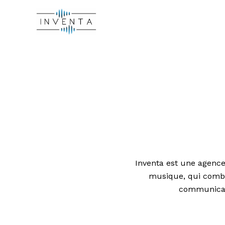
Aller
au
contenu
Inventa est une agence
musique, qui combin
communicati