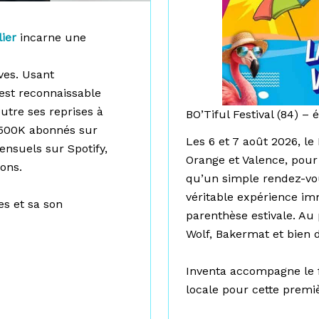
lier
incarne une
ves. Usant
 est reconnaissable
Outre ses reprises à
BO’Tiful Festival (84) – 
 500K abonnés sur
Les 6 et 7 août 2026, le 
ensuels sur Spotify,
Orange et Valence, pour
ons.
qu’un simple rendez-vo
véritable expérience i
es et sa son
parenthèse estivale. Au
Wolf, Bakermat et bien d
Inventa accompagne le f
locale pour cette premiè